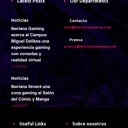
Latest Posts
Our Departments
Noticias
Contacto
Iberians Gaming
info@iberiansgaming.com
acerca al Campus
Miguel Delibes una
Prensa
experiencia gaming
prensa@iberiansgaming.com
con consolas y
realidad virtual
17/04/2024
Noticias
Iberians llevará una
zona gaming al Salón
del Cómic y Manga
14/03/2024
Useful Links
Sobre nosotros