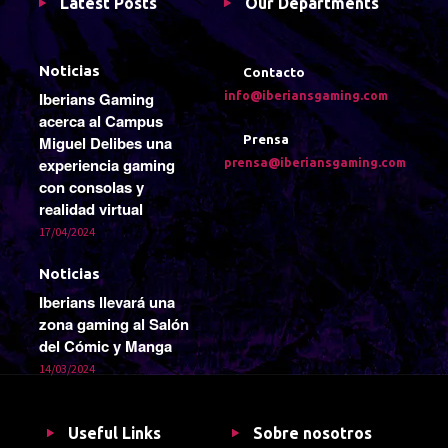
Latest Posts
Our Departments
Noticias
Contacto
Iberians Gaming
info@iberiansgaming.com
acerca al Campus
Miguel Delibes una
Prensa
experiencia gaming
prensa@iberiansgaming.com
con consolas y
realidad virtual
17/04/2024
Noticias
Iberians llevará una
zona gaming al Salón
del Cómic y Manga
14/03/2024
Useful Links
Sobre nosotros